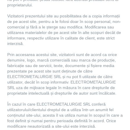
proprietarului.
Vizitatorii prezentului site au posibilitatea de a copia informații
de pe acest site, pentru a le folosi doar în scop personal, non-
comercial și fără a le șterge sau modifica. Modificarea sau
utilizarea materialelor de pe acest site în alte scopuri decât de
informare, respectiv utilizare în calitate de client, este strict
interzisă.
Prin accesarea acestui site, vizitatorii sunt de acord ca orice
denumire, logo, marcă comercială sau marca de producție,
fabricație sau de servicii, texte, documente și fișiere media
prezentate pe acest site sunt deținute de către
ELECTROMETALURGIE SRL și nu pot fi utilizate de către
utilizator, decât în scop informativ. ELECTROMETALURGIE
SRL uza de mijloace legale în măsura în care drepturile de
proprietate intelectuală și drepturile de autor sunt încălcate.
În cazul în care ELECTROMETALURGIE SRL conferă
utilizatorului/clientului dreptul de a utiliza într-un anumit fel
conținutul site-ului, acesta îl va utiliza numai în scopul în care a
fost definit și numai pentru perioada definită în acord. Orice
modificare neautorizată a site-ului este interzisă.