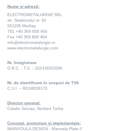
Nume si adresă:
ELECTROMETALURGIE SRL
str. Stadionului nr. 92
551105 Mediaş
TEL +40 369 808 456
Fax +40 369 808 464
info@electrometalurgie.ro
www.electrometalurgie.com
Nr. înregistrare
O.R.C. - T.S. - J32/1003/2006
Nr. de identificare în scopuri de TVA
C.U.I. – RO18839170
Director general:
Catalin Seiciau, Norbert Turba
Concept, proiectare și implementare:
MAINYOULA.DESIGN - Manuela Plate //