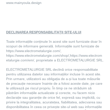
www.mainyoula.design
DECLINAREA RESPONSABILITAȚII SITE-ULUI
Toate informațiile conținute în acest site sunt furnizate doar în
scopuri de informare generală. Informațiile sunt furnizate de
https://www.electrometalurgie.com/,
https://www.electrometalurgie.com/shop/,https://www.electrom
etalurgie.com/em/, proprietate a ELECTROMETALURGIE SRL.
ELECTROMETALURGIE SRL declină orice responsabilitate
pentru utilizarea datelor sau informațiilor incluse în acest site.
Prin urmare, utilizatorii au obligația de a-și lua toate măsurile
de precauție necesare înainte de a folosi aceste date, pe care
le utilizează pe riscul propriu. În timp ce ne străduim să
păstrăm informațiile actualizate și corecte, nu facem nicio
declarație sau garanție de orice fel, expresă sau implicită, cu
privire la integralitatea, acuratețea, fiabilitatea, adecvarea sau
disponibilitatea în ceea ce privește site-ul web sau informațiile