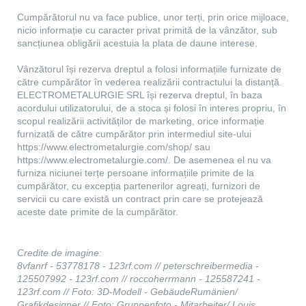
Cumpărătorul nu va face publice, unor terți, prin orice mijloace,
nicio informație cu caracter privat primită de la vânzător, sub
sancțiunea obligării acestuia la plata de daune interese.
Vânzătorul își rezerva dreptul a folosi informațiile furnizate de
către cumpărător în vederea realizării contractului la distanță.
ELECTROMETALURGIE SRL își rezerva dreptul, în baza
acordului utilizatorului, de a stoca și folosi în interes propriu, în
scopul realizării activităților de marketing, orice informație
furnizată de către cumpărător prin intermediul site-ului
https://www.electrometalurgie.com/shop/ sau
https://www.electrometalurgie.com/. De asemenea el nu va
furniza niciunei terțe persoane informațiile primite de la
cumpărător, cu excepția partenerilor agreați, furnizori de
servicii cu care există un contract prin care se protejează
aceste date primite de la cumpărător.
Credite de imagine:
8vfanrf - 53778178 - 123rf.com // peterschreibermedia -
125507992 - 123rf.com // roccoherrmann - 125587241 -
123rf.com // Foto: 3D-Modell - GebäudeRumänien/
Grafikdesigner // Foto: Gruppenfoto - Mitarbeiter/ Louis