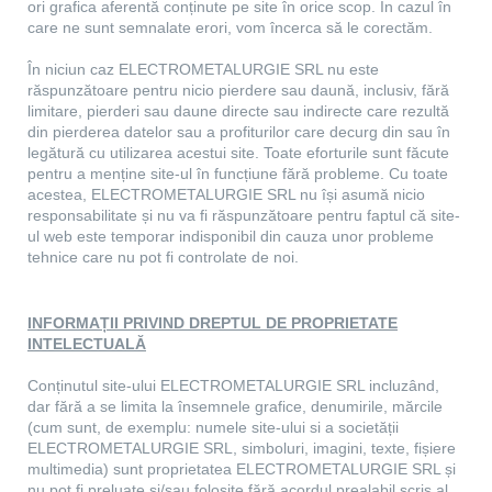
ori grafica aferentă conținute pe site în orice scop. În cazul în
care ne sunt semnalate erori, vom încerca să le corectăm.
În niciun caz ELECTROMETALURGIE SRL nu este
răspunzătoare pentru nicio pierdere sau daună, inclusiv, fără
limitare, pierderi sau daune directe sau indirecte care rezultă
din pierderea datelor sau a profiturilor care decurg din sau în
legătură cu utilizarea acestui site. Toate eforturile sunt făcute
pentru a menține site-ul în funcțiune fără probleme. Cu toate
acestea, ELECTROMETALURGIE SRL nu își asumă nicio
responsabilitate și nu va fi răspunzătoare pentru faptul că site-
ul web este temporar indisponibil din cauza unor probleme
tehnice care nu pot fi controlate de noi.
INFORMAȚII PRIVIND DREPTUL DE PROPRIETATE
INTELECTUALĂ
Conținutul site-ului ELECTROMETALURGIE SRL incluzând,
dar fără a se limita la însemnele grafice, denumirile, mărcile
(cum sunt, de exemplu: numele site-ului si a societății
ELECTROMETALURGIE SRL, simboluri, imagini, texte, fișiere
multimedia) sunt proprietatea ELECTROMETALURGIE SRL și
nu pot fi preluate și/sau folosite fără acordul prealabil scris al