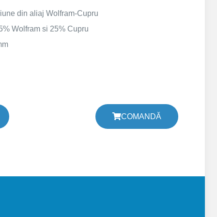
ziune din aliaj Wolfram-Cupru
75% Wolfram si 25% Cupru
 mm
COMANDĂ